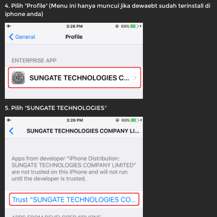
4. Pilih "Profile" (Menu ini hanya muncul jika dewaebt sudah terinstall di
iphone anda)
5. Pilih "SUNGATE TECHNOLOGIES"