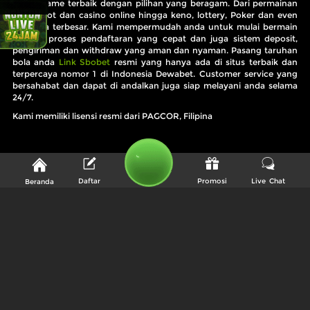
online game terbaik dengan pilihan yang beragam. Dari permainan
mesin slot dan casino online hingga keno, lottery, Poker dan even
olahraga terbesar. Kami mempermudah anda untuk mulai bermain
dengan proses pendaftaran yang cepat dan juga sistem deposit,
pengiriman dan withdraw yang aman dan nyaman. Pasang taruhan
bola anda
Link Sbobet
resmi yang hanya ada di situs terbaik dan
terpercaya nomor 1 di Indonesia Dewabet. Customer service yang
bersahabat dan dapat di andalkan juga siap melayani anda selama
24/7.
Kami memiliki lisensi resmi dari PAGCOR, Filipina
Daftar
Promosi
Live Chat
Beranda
Cara Pembayaran :
Dukungan Support
Keamanan Terjamin