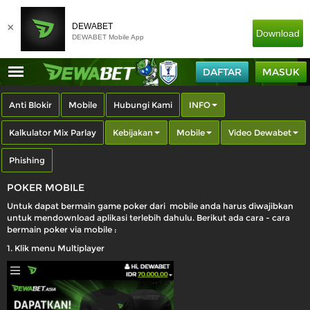
×
DEWABET
Download
DEWABET Mobile App
DAFTAR
MASUK
Anti Blokir
Mobile
Hubungi Kami
INFO
Kalkulator Mix Parlay
Kebijakan
Mobile
Video Dewabet
Phishing
POKER MOBILE
Untuk dapat bermain game poker dari mobile anda harus diwajibkan
untuk mendownload aplikasi terlebih dahulu. Berikut ada cara - cara
bermain poker via mobile :
1. Klik menu Multiplayer