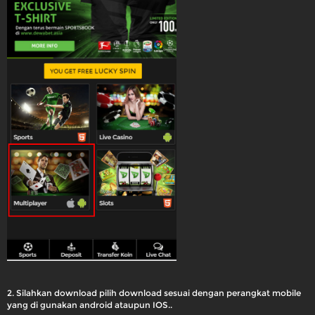
2. Silahkan download pilih download sesuai dengan perangkat mobile
yang di gunakan android ataupun IOS..