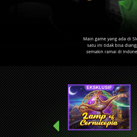
Main game yang ada di Sl
satu ini tidak bisa di
semakin ramai di Indone