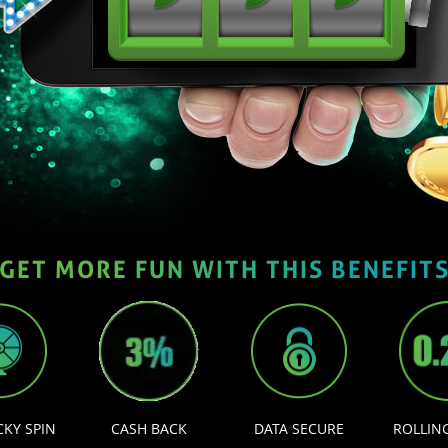
GET MORE FUN WITH THIS BENEFIT
CKY SPIN
CASH BACK
DATA SECURE
ROLLIN