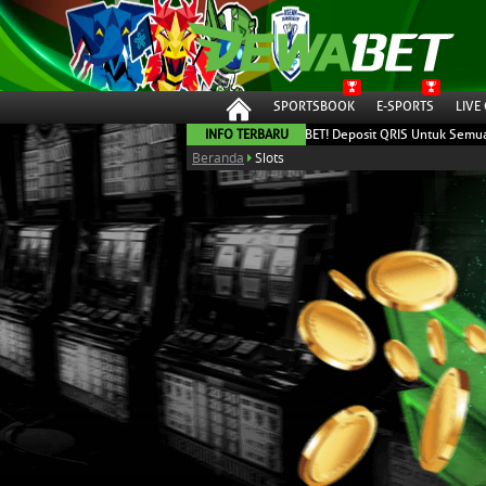
SPORTSBOOK
E-SPORTS
LIVE
Selamat Datang di DEWABET! Deposit QRIS Untuk Semua Bank & E-W
INFO TERBARU
Beranda
Slots