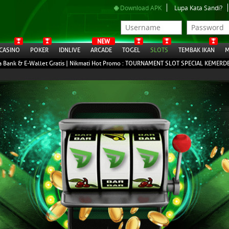
Download APK
Lupa Kata Sandi?
NEW
 CASINO
POKER
IDNLIVE
ARCADE
TOGEL
SLOTS
TEMBAK IKAN
M
allet Gratis | Nikmati Hot Promo : TOURNAMENT SLOT SPECIAL KEMERDEKAAN HUT Ke